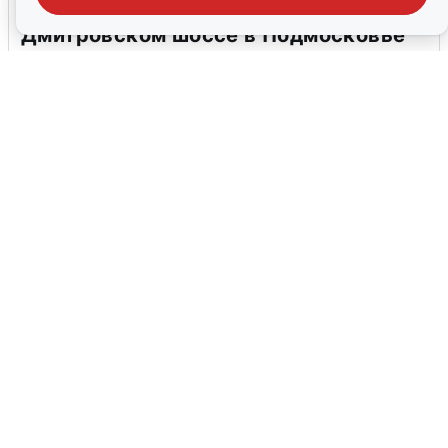
Пять машин столкнулись на
Дмитровском шоссе в Подмосковье
4 августа
0
В Туре вода убывает, на других реках
области прибывает