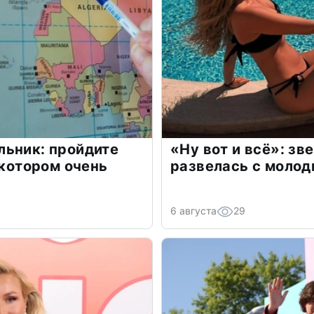
льник: пройдите
«Ну вот и всё»: з
 котором очень
развелась с моло
6 августа
29