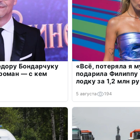
едору Бондарчуку
«Всё, потеряла я 
роман — с кем
подарила Филиппу
лодку за 1,2 млн р
5 августа
194