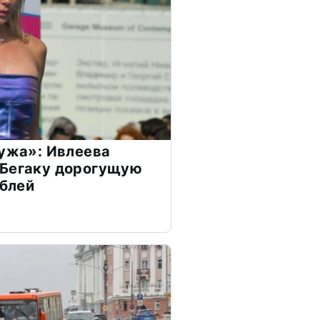
мужа»: Ивлеева
 Бегаку дорогущую
ублей