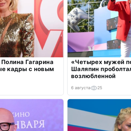
 Полина Гагарина
«Четырех мужей п
ые кадры с новым
Шаляпин проболтал
возлюбленной
6 августа
25