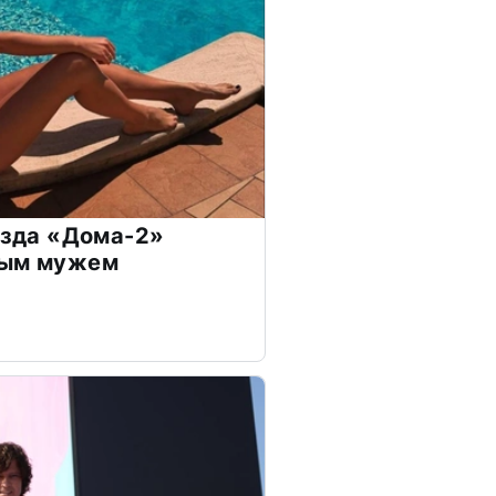
везда «Дома-2»
дым мужем