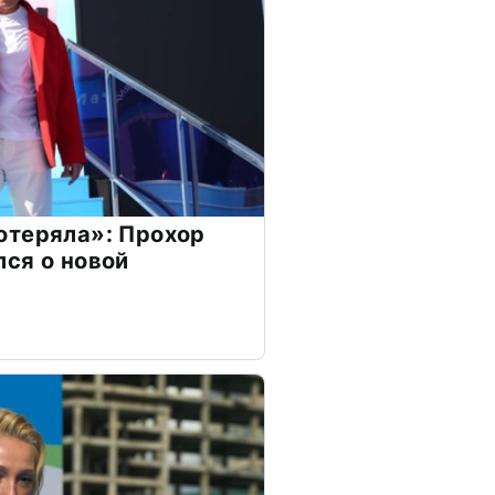
отеряла»: Прохор
ся о новой