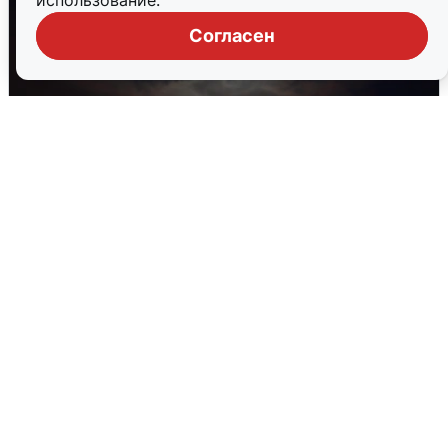
использование.
Согласен
В Воронеже прогремели взрывы
после сигнала тревоги
5 августа
0