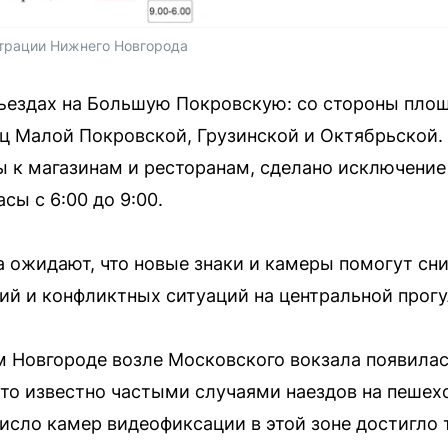
трации Нижнего Новгорода
въездах на Большую Покровскую: со стороны пло
иц Малой Покровской, Грузинской и Октябрьской.
ы к магазинам и ресторанам, сделано исключение
сы с 6:00 до 9:00.
а ожидают, что новые знаки и камеры помогут сн
й и конфликтных ситуаций на центральной прогу
ем Новгороде возле Московского вокзала появила
то известно частыми случаями наездов на пешех
исло камер видеофиксации в этой зоне достигло 