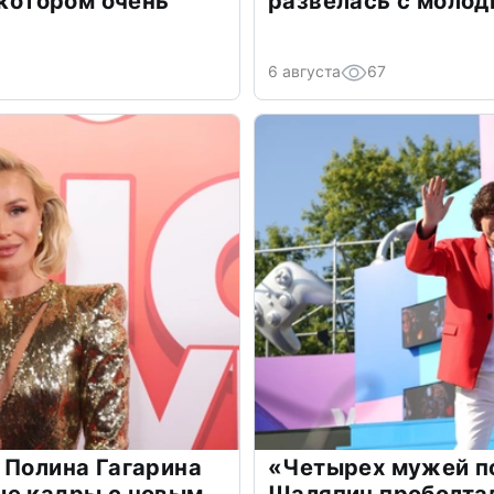
 котором очень
развелась с моло
6 августа
67
 Полина Гагарина
«Четырех мужей п