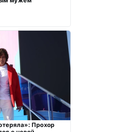
дым мужем
отеряла»: Прохор