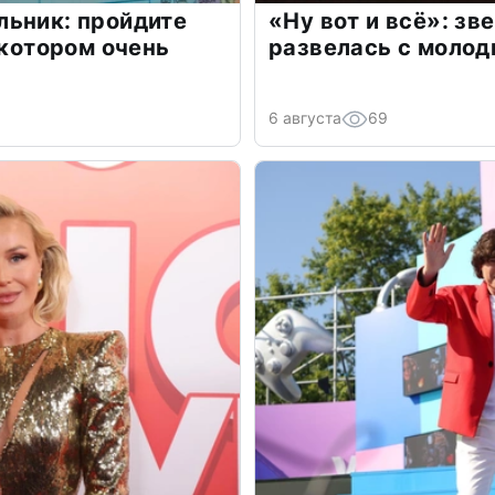
льник: пройдите
«Ну вот и всё»: з
 котором очень
развелась с моло
6 августа
69