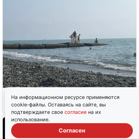
Сирены в Сочи: новая угроза БПЛА
На информационном ресурсе применяются
cookie-файлы. Оставаясь на сайте, вы
6 августа
0
подтверждаете свое
согласие
на их
использование.
Согласен