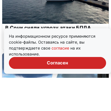
В Сочи сняли угрозу атаки БПЛА,
аэропорт закрыт
На информационном ресурсе применяются
cookie-файлы. Оставаясь на сайте, вы
6 августа
0
подтверждаете свое
согласие
на их
использование.
Согласен