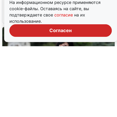
Ночная атака БПЛА на Ярославль:
На информационном ресурсе применяются
попадания и последствия
cookie-файлы. Оставаясь на сайте, вы
подтверждаете свое
согласие
на их
6 августа
0
использование.
Согласен
Волгоградцы остались без
мобильного интернета