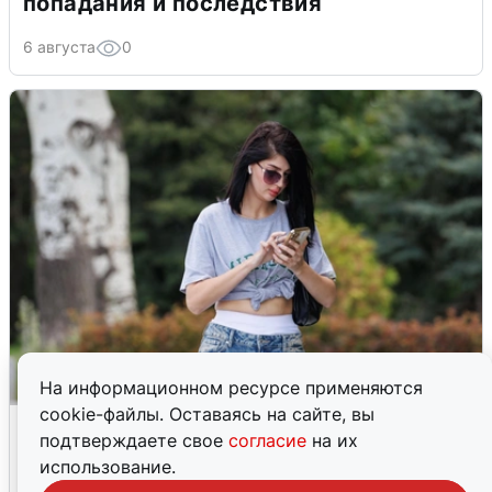
попадания и последствия
6 августа
0
На информационном ресурсе применяются
cookie-файлы. Оставаясь на сайте, вы
Волгоградцы остались без
подтверждаете свое
согласие
на их
мобильного интернета
использование.