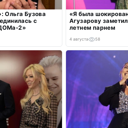
: Ольга Бузова
«Я была шокирова
оединилась с
Агузарову заметил
«ДОМа-2»
летнем парнем
4 августа
58