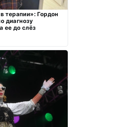
 в терапии»: Гордон
о диагнозу
а ее до слёз