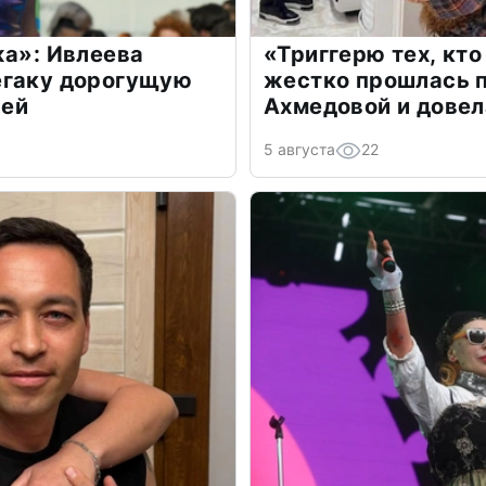
жа»: Ивлеева
«Триггерю тех, кто
егаку дорогущую
жестко прошлась п
лей
Ахмедовой и довел
5 августа
22