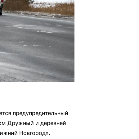
нется предупредительный
ком Дружный и деревней
Нижний Новгород».