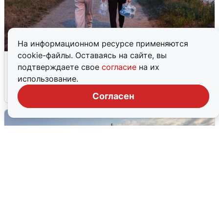
На информационном ресурсе применяются
cookie-файлы. Оставаясь на сайте, вы
Опубликована карта отключений
подтверждаете свое
согласие
на их
воды в Воронеже
использование.
6 августа
0
Согласен