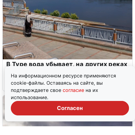
В Туре вода убывает, на других реках
области прибывает
На информационном ресурсе применяются
cookie-файлы. Оставаясь на сайте, вы
4 августа
0
подтверждаете свое
согласие
на их
использование.
Согласен