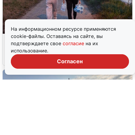
На информационном ресурсе применяются
cookie-файлы. Оставаясь на сайте, вы
Опубликована карта отключений
подтверждаете свое
согласие
на их
воды в Воронеже
использование.
6 августа
0
Согласен