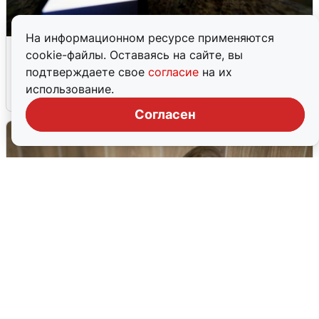
На информационном ресурсе применяются
Ночью в Самарской области завыли
cookie-файлы. Оставаясь на сайте, вы
сирены
подтверждаете свое
согласие
на их
использование.
8 августа
0
Согласен