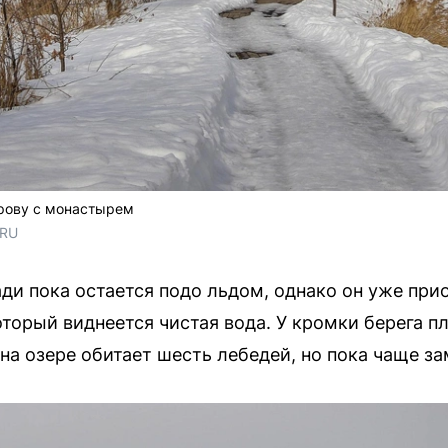
трову с монастырем
.RU
ади пока остается подо льдом, однако он уже пр
оторый виднеется чистая вода. У кромки берега п
на озере обитает шесть лебедей, но пока чаще з