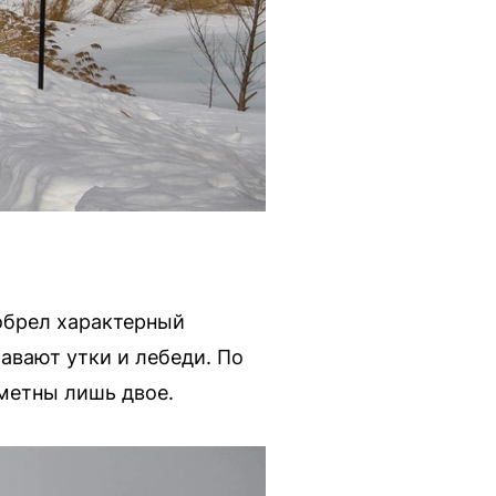
иобрел характерный
лавают утки и лебеди. По
аметны лишь двое.