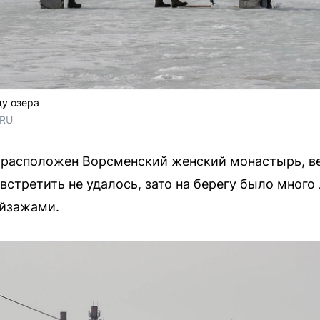
ду озера
.RU
е расположен Ворсменский женский монастырь, ве
встретить не удалось, зато на берегу было мног
ейзажами.