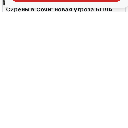
Сирены в Сочи: новая угроза БПЛА
6 августа
0
В Воронеже прогремели взрывы
после сигнала тревоги