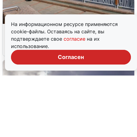
На информационном ресурсе применяются
В Туре вода убывает, на других реках
cookie-файлы. Оставаясь на сайте, вы
области прибывает
подтверждаете свое
согласие
на их
использование.
4 августа
0
Согласен