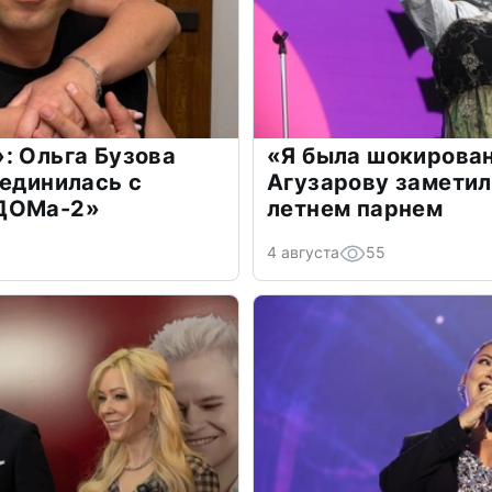
: Ольга Бузова
«Я была шокирова
оединилась с
Агузарову заметил
«ДОМа-2»
летнем парнем
4 августа
55