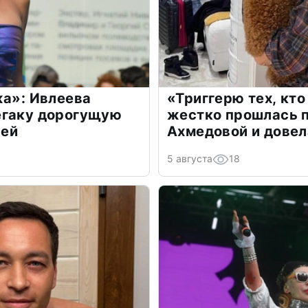
жа»: Ивлеева
«Триггерю тех, кто
егаку дорогущую
жестко прошлась п
лей
Ахмедовой и довел
5 августа
18