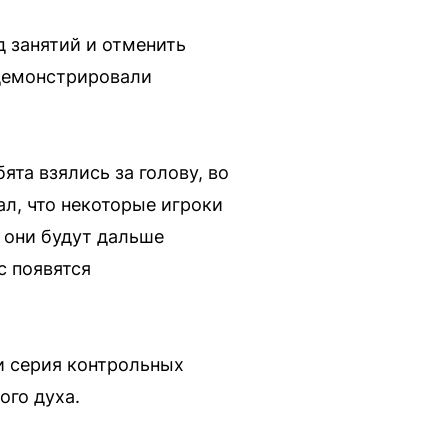
д занятий и отменить
 демонстрировали
та взялись за голову, во
ал, что некоторые игроки
м они будут дальше
ас появятся
и серия контрольных
ого духа.