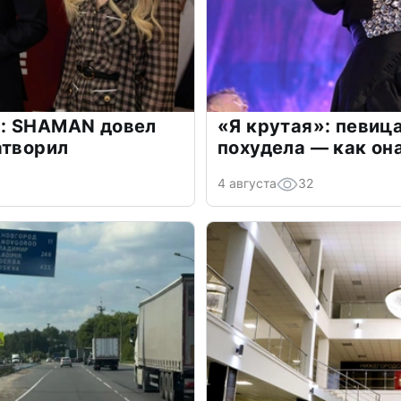
: SHAMAN довел
«Я крутая»: певиц
атворил
похудела — как он
4 августа
32