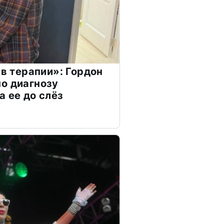
 в терапии»: Гордон
о диагнозу
а ее до слёз