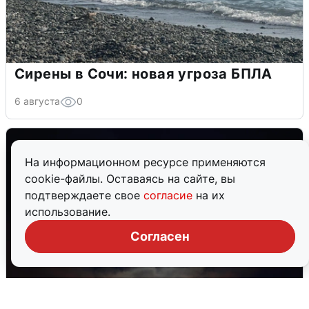
Сирены в Сочи: новая угроза БПЛА
6 августа
0
На информационном ресурсе применяются
cookie-файлы. Оставаясь на сайте, вы
подтверждаете свое
согласие
на их
использование.
Согласен