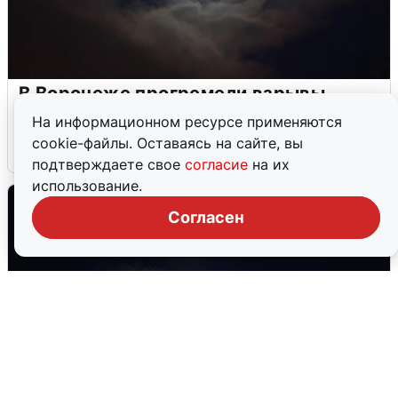
В Воронеже прогремели взрывы
после сигнала тревоги
На информационном ресурсе применяются
cookie-файлы. Оставаясь на сайте, вы
5 августа
0
подтверждаете свое
согласие
на их
использование.
Согласен