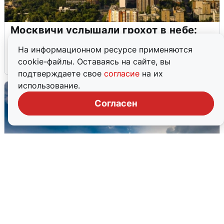
Москвичи услышали грохот в небе:
подробности
На информационном ресурсе применяются
cookie-файлы. Оставаясь на сайте, вы
7 августа
0
подтверждаете свое
согласие
на их
использование.
Согласен