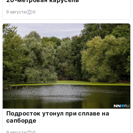
20-метровая карусель
9 августа
0
Подросток утонул при сплаве на
сапборде
9 августа
0