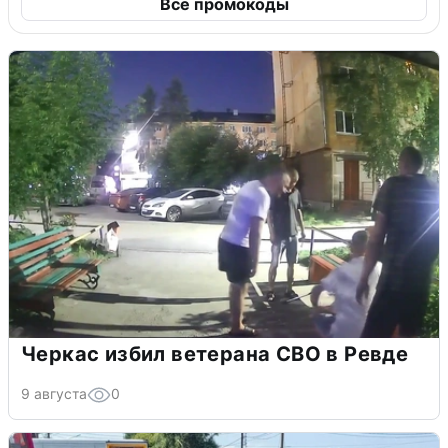
Все промокоды
Черкас избил ветерана СВО в Ревде
9 августа
0