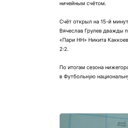
ничейным счётом.
Счёт открыл на 15-й мину
Вячеслав Грулев дважды п
«Пари НН» Никита Каккоев
2:2.
По итогам сезона нижегор
в Футбольную национальну