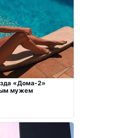
везда «Дома-2»
дым мужем