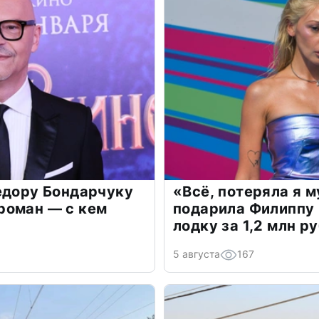
едору Бондарчуку
«Всё, потеряла я 
роман — с кем
подарила Филиппу
лодку за 1,2 млн р
5 августа
167