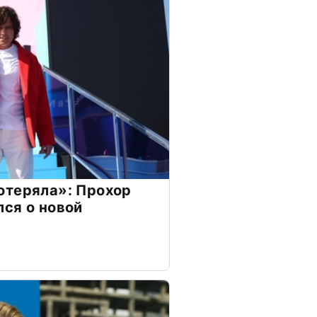
отеряла»: Прохор
ся о новой