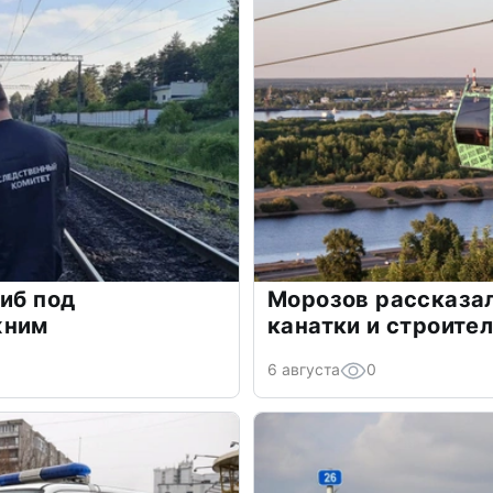
гиб под
Морозов рассказал
жним
канатки и строите
6 августа
0