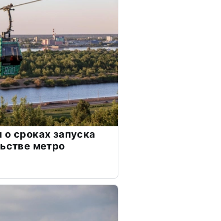
 о сроках запуска
льстве метро