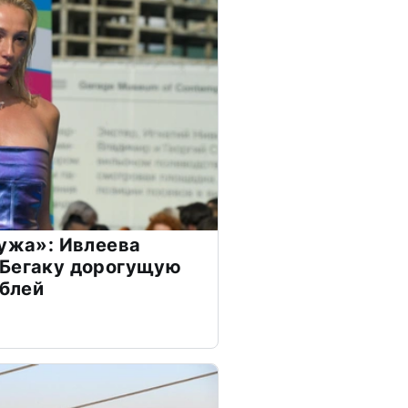
мужа»: Ивлеева
 Бегаку дорогущую
ублей