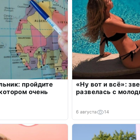
льник: пройдите
«Ну вот и всё»: з
 котором очень
развелась с моло
6 августа
14