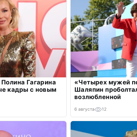
 Полина Гагарина
«Четырех мужей п
ые кадры с новым
Шаляпин проболтал
возлюбленной
6 августа
12