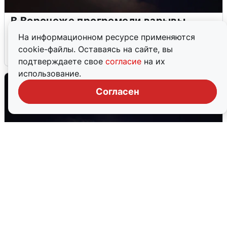
В Воронеже прогремели взрывы
после сигнала тревоги
На информационном ресурсе применяются
cookie-файлы. Оставаясь на сайте, вы
5 августа
0
подтверждаете свое
согласие
на их
использование.
Согласен
Взрывы в Воронеже после сигнала