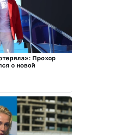
отеряла»: Прохор
ся о новой