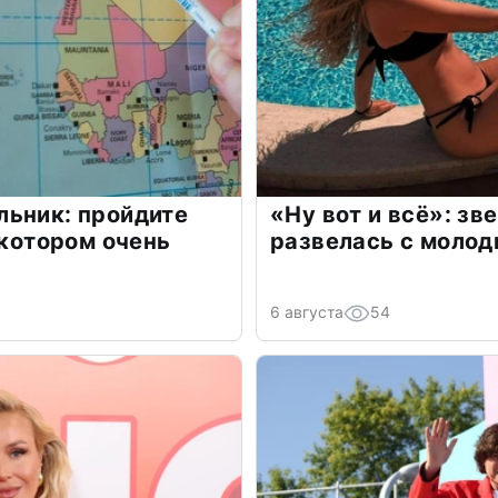
льник: пройдите
«Ну вот и всё»: з
 котором очень
развелась с моло
6 августа
54