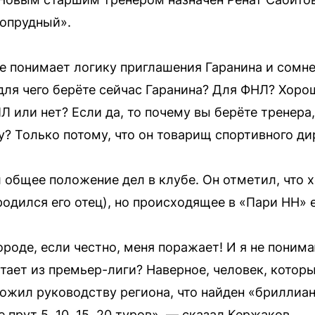
опрудный».
не понимает логику приглашения Гаранина и сомне
для чего берёте сейчас Гаранина? Для ФНЛ? Хорош
Л или нет? Если да, то почему вы берёте тренера
у? Только потому, что он товарищ спортивного ди
 общее положение дел в клубе. Он отметил, что 
одился его отец), но происходящее в «Пари НН» 
роде, если честно, меня поражает! И я не поним
етает из премьер-лиги? Наверное, человек, котор
ожил руководству региона, что найден «бриллиан
е прут 5, 10, 15, 20 туров», — сказал Кержаков.