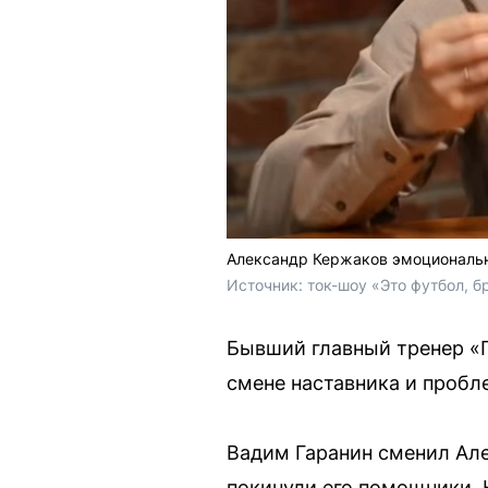
Александр Кержаков эмоциональн
Источник: 
ток-шоу «Это футбол, б
Бывший главный тренер «П
смене наставника и пробл
Вадим Гаранин сменил Але
покинули его помощники. 