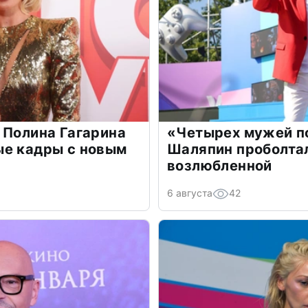
 Полина Гагарина
«Четырех мужей п
ые кадры с новым
Шаляпин проболтал
возлюбленной
6 августа
42