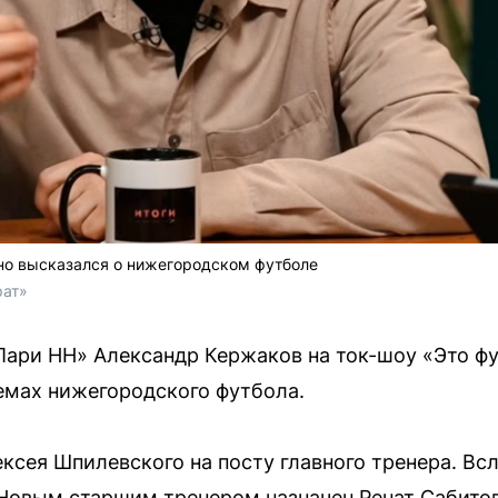
о высказался о нижегородском футболе
рат»
ари НН» Александр Кержаков на ток-шоу «Это фу
емах нижегородского футбола.
ксея Шпилевского на посту главного тренера. Вс
Новым старшим тренером назначен Ренат Сабитов