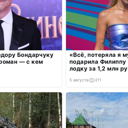
едору Бондарчуку
«Всё, потеряла я 
роман — с кем
подарила Филиппу
лодку за 1,2 млн р
5 августа
211