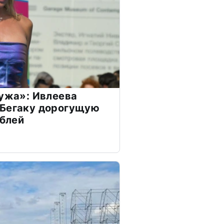
мужа»: Ивлеева
 Бегаку дорогущую
ублей