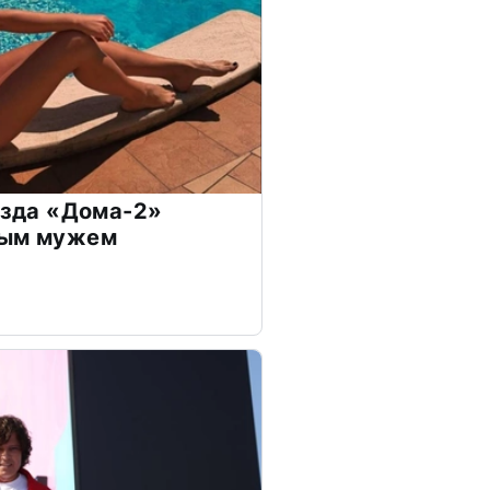
везда «Дома-2»
дым мужем