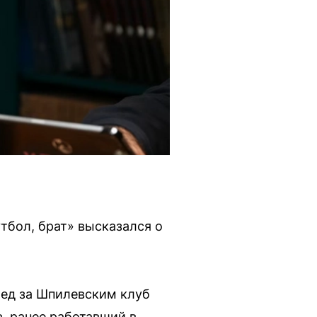
тбол, брат» высказался о
лед за Шпилевским клуб
, ранее работавший в