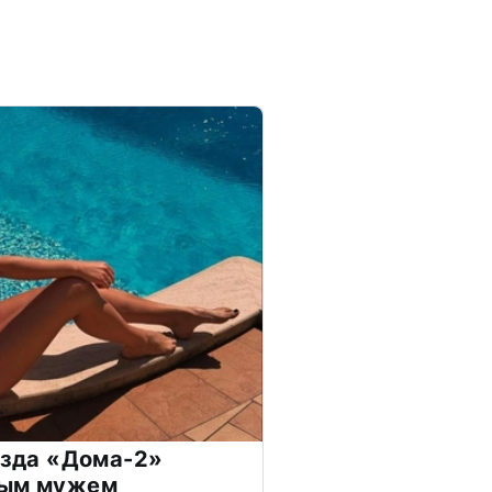
везда «Дома-2»
дым мужем