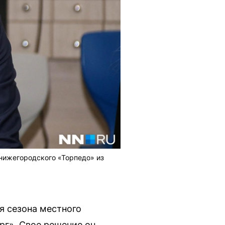
 нижегородского «Торпедо» из
я сезона местного
рг». Свое решение он