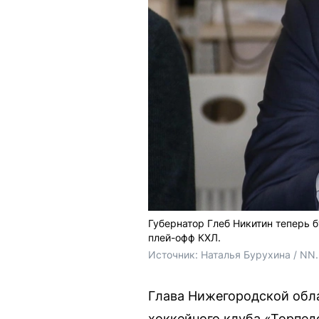
Губернатор Глеб Никитин теперь 
плей-офф КХЛ.
Источник: 
Наталья Бурухина / NN
Глава Нижегородской обла
хоккейного клуба «Торпед