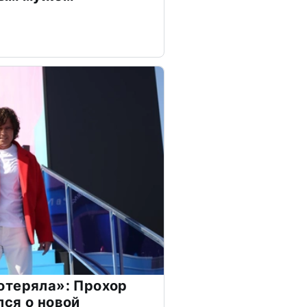
отеряла»: Прохор
ся о новой