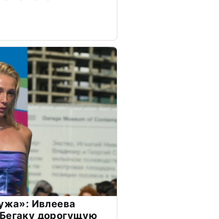
мужа»: Ивлеева
 Бегаку дорогущую