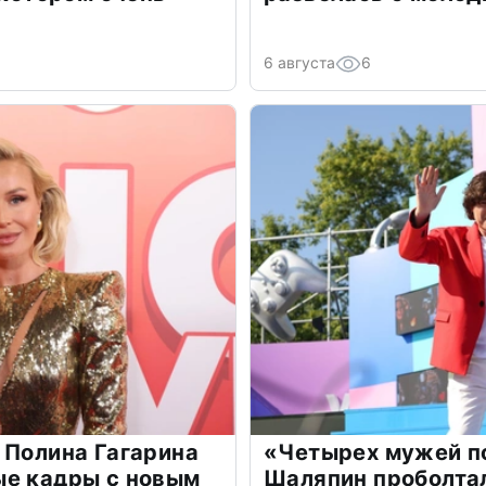
6 августа
6
 Полина Гагарина
«Четырех мужей п
ые кадры с новым
Шаляпин проболтал