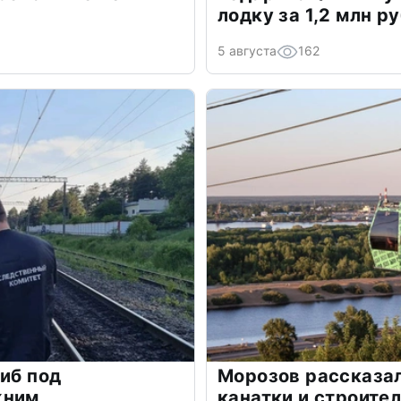
лодку за 1,2 млн р
5 августа
162
гиб под
Морозов рассказал
жним
канатки и строите