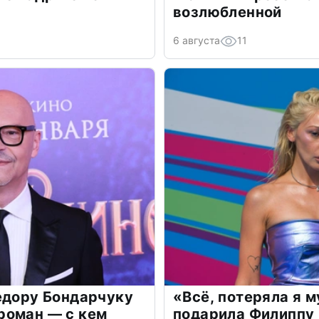
возлюбленной
6 августа
11
едору Бондарчуку
«Всё, потеряла я 
роман — с кем
подарила Филиппу