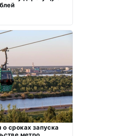
ублей
 о сроках запуска
льстве метро