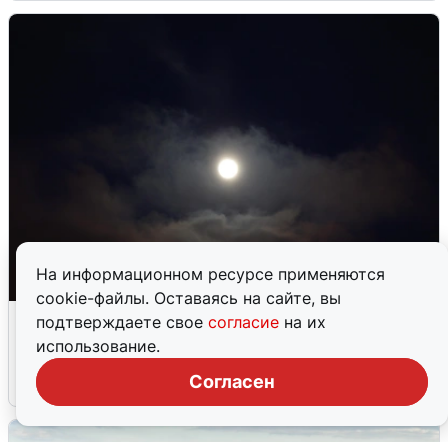
На информационном ресурсе применяются
cookie-файлы. Оставаясь на сайте, вы
Взрывы в Воронеже после сигнала
подтверждаете свое
согласие
на их
тревоги
использование.
Согласен
5 августа
0