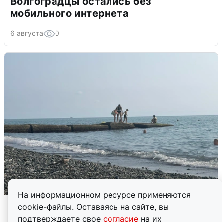
Волгоградцы остались без
мобильного интернета
6 августа
0
На информационном ресурсе применяются
Сирены в Сочи: новая угроза БПЛА
cookie-файлы. Оставаясь на сайте, вы
подтверждаете свое
согласие
на их