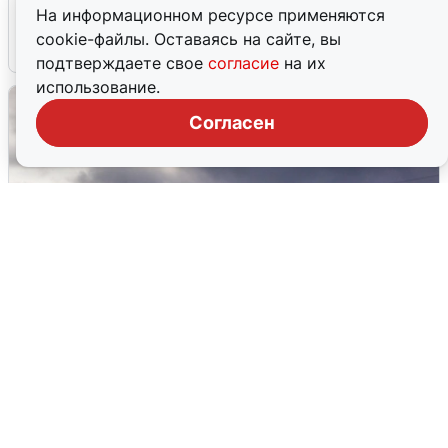
области прибывает
На информационном ресурсе применяются
cookie-файлы. Оставаясь на сайте, вы
4 августа
0
подтверждаете свое
согласие
на их
использование.
Согласен
Над ХМАО впервые сбили
беспилотники