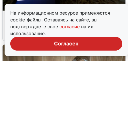
На информационном ресурсе применяются
Ночью в Самарской области завыли
cookie-файлы. Оставаясь на сайте, вы
сирены
подтверждаете свое
согласие
на их
использование.
8 августа
0
Согласен