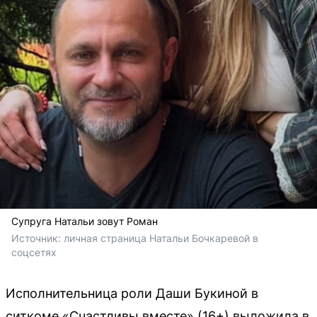
Супруга Натальи зовут Роман
Источник: 
личная страница Натальи Бочкаревой в 
соцсетях
Исполнительница роли Даши Букиной в
ситкоме «Счастливы вместе» (16+) выложила в