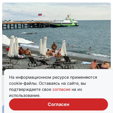
На информационном ресурсе применяются
Жители и туристы Сочи рассказали
cookie-файлы. Оставаясь на сайте, вы
об атаке БПЛА 5 августа
подтверждаете свое
согласие
на их
использование.
5 августа
0
Согласен