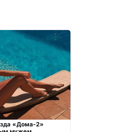
везда «Дома-2»
дым мужем