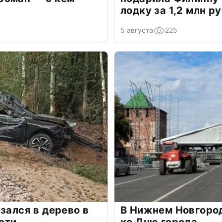
лодку за 1,2 млн р
5 августа
225
зался в дерево в
В Нижнем Новгоро