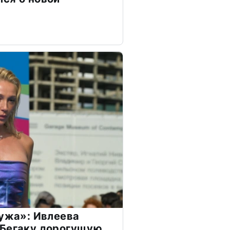
мужа»: Ивлеева
 Бегаку дорогущую