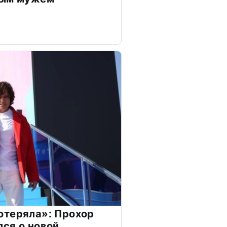
отеряла»: Прохор
ся о новой