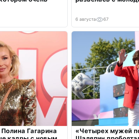
6 августа
67
 Полина Гагарина
«Четырех мужей п
ые кадры с новым
Шаляпин проболтал