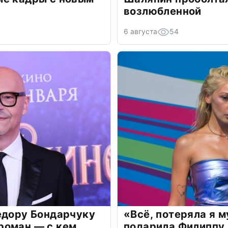
возлюбленной
6 августа
54
едору Бондарчуку
«Всё, потеряла я 
роман — с кем
подарила Филиппу