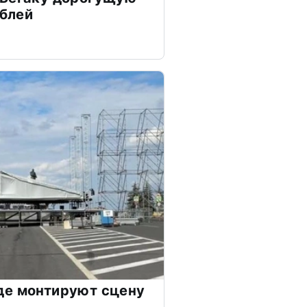
ублей
де монтируют сцену