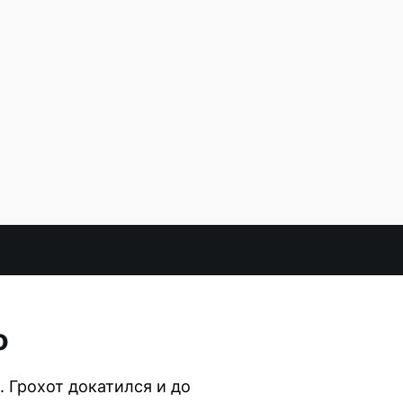
о
 Грохот докатился и до