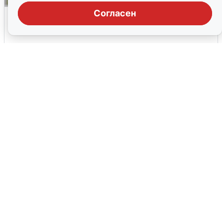
Согласен
Волгоградцы остались без
мобильного интернета
6 августа
0
Сирены в Сочи: новая угроза БПЛА