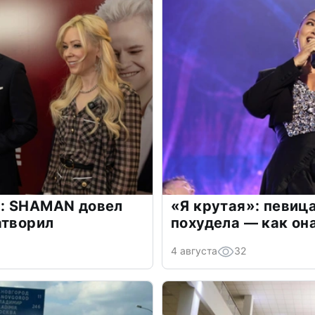
: SHAMAN довел
«Я крутая»: певиц
атворил
похудела — как он
4 августа
32