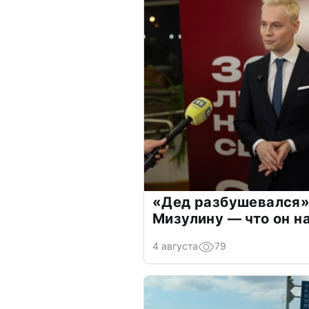
«Дед разбушевался»
Мизулину — что он н
4 августа
79