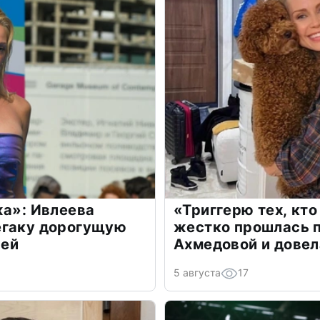
жа»: Ивлеева
«Триггерю тех, кто
егаку дорогущую
жестко прошлась п
лей
Ахмедовой и довел
5 августа
17