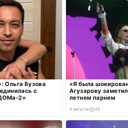
: Ольга Бузова
«Я была шокирова
оединилась с
Агузарову заметил
«ДОМа-2»
летнем парнем
4 августа
55