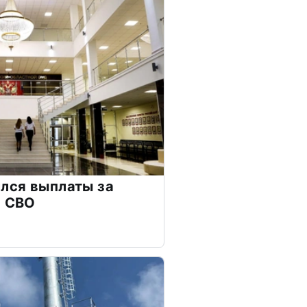
лся выплаты за
а СВО