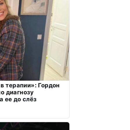
 в терапии»: Гордон
о диагнозу
а ее до слёз