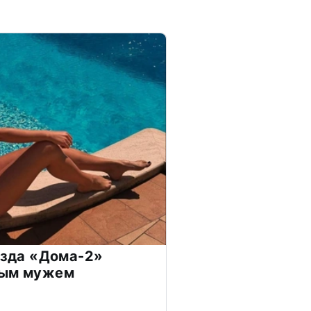
везда «Дома-2»
дым мужем