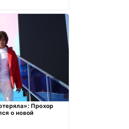
отеряла»: Прохор
ся о новой