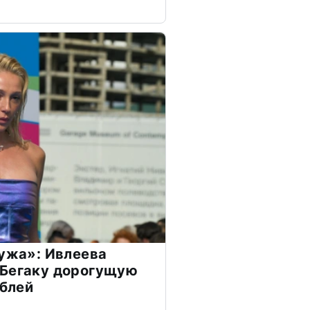
мужа»: Ивлеева
 Бегаку дорогущую
ублей