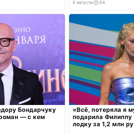
6 августа
54
едору Бондарчуку
«Всё, потеряла я 
роман — с кем
подарила Филиппу
лодку за 1,2 млн р