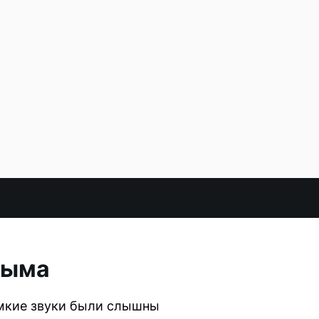
дыма
омкие звуки были слышны