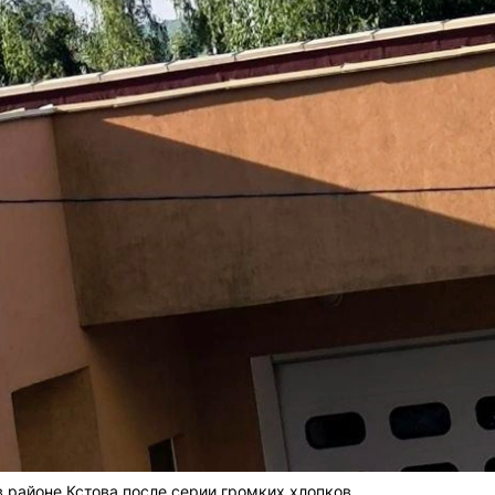
 районе Кстова после серии громких хлопков