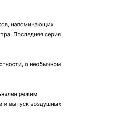
уков, напоминающих
утра. Последняя серия
астности, о необычном
бъявлен режим
ём и выпуск воздушных