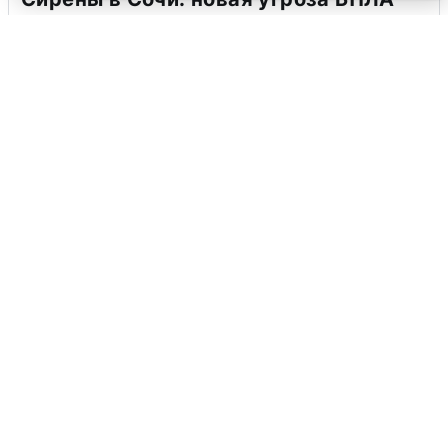
6 августа
0
В Воронеже прогремели взрывы
после сигнала тревоги
5 августа
0