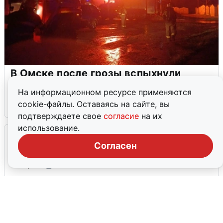
В Омске после грозы вспыхнули
дома: видео последствий
На информационном ресурсе применяются
cookie-файлы. Оставаясь на сайте, вы
2 августа
0
подтверждаете свое
согласие
на их
использование.
Очевидцы сообщили о черном дыме в
Новосемейкино
Согласен
2 августа
0