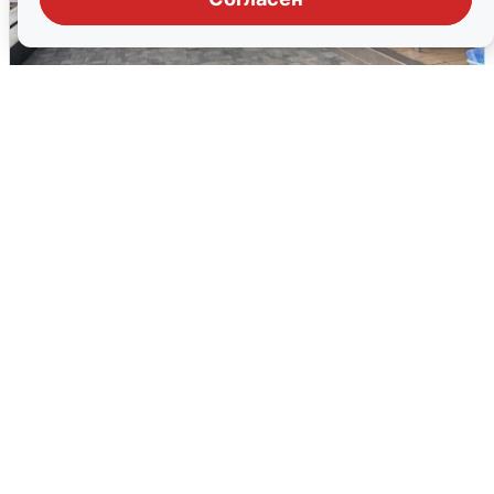
В Сочи объявили угрозу атаки БПЛА и
закрыли пляжи
6 августа
0