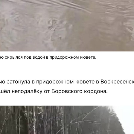
ью скрылся под водой в придорожном кювете.
ью затонула в придорожном кювете в Воскресенс
шёл неподалёку от Боровского кордона.