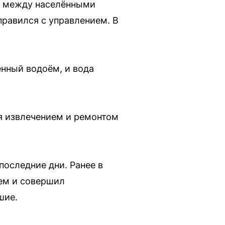
ге между населёнными
правился с управлением. В
енный водоём, и вода
ся извлечением и ремонтом
последние дни. Ранее в
ем и совершил
шие.