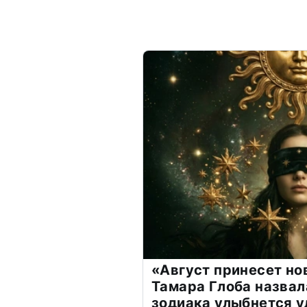
«Август принесет н
Тамара Глоба назвал
зодиака улыбнется у