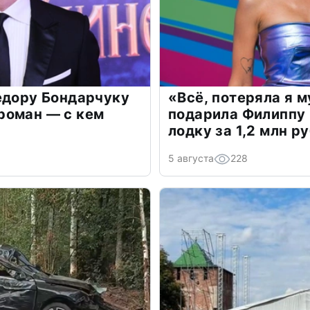
едору Бондарчуку
«Всё, потеряла я 
роман — с кем
подарила Филиппу
лодку за 1,2 млн р
5 августа
228