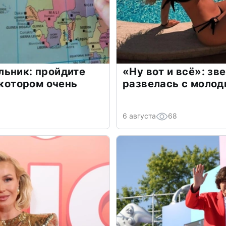
льник: пройдите
«Ну вот и всё»: з
 котором очень
развелась с моло
6 августа
68