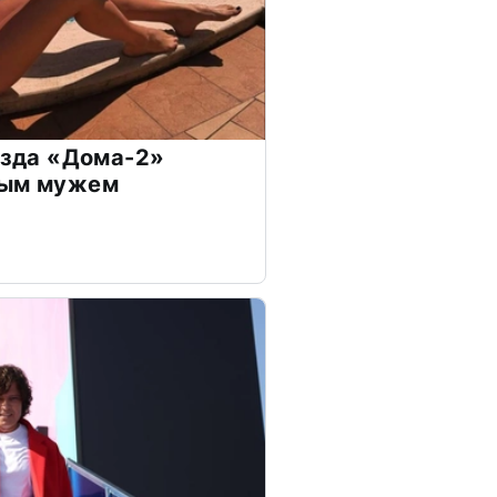
везда «Дома-2»
дым мужем