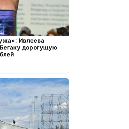
мужа»: Ивлеева
 Бегаку дорогущую
ублей