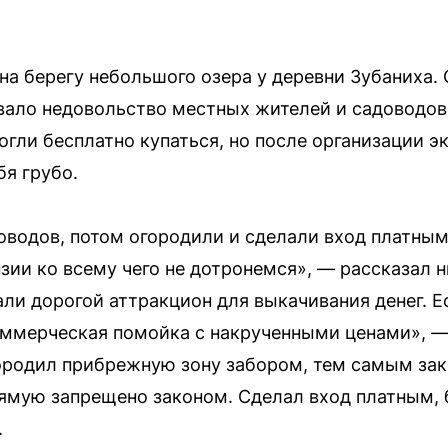
на берегу небольшого озера у деревни Зубаниха. 
вало недовольство местных жителей и садоводов
гли бесплатно купаться, но после организации э
бя грубо.
оводов, потом огородили и сделали вход платным
нзии ко всему чего не дотронемся», — рассказал 
ли дорогой аттракцион для выкачивания денег. Е
оммерческая помойка с накрученными ценами», —
городил прибрежную зону забором, тем самым за
ямую запрещено законом. Сделал вход платным, б
.