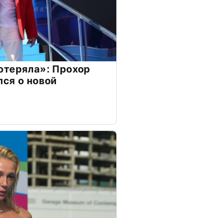
отеряла»: Прохор
ся о новой