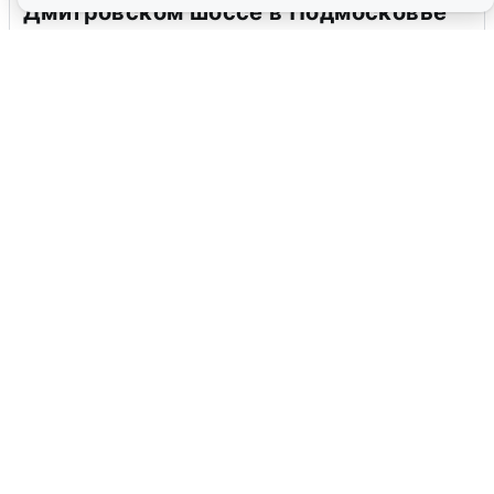
Дмитровском шоссе в Подмосковье
4 августа
0
В Туре вода убывает, на других реках
области прибывает