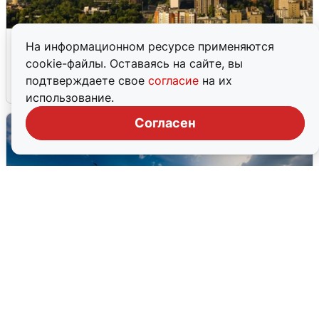
Москвичи услышали грохот в небе:
На информационном ресурсе применяются
подробности
cookie-файлы. Оставаясь на сайте, вы
подтверждаете свое
согласие
на их
7 августа
0
использование.
Согласен