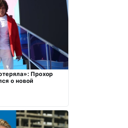
отеряла»: Прохор
ся о новой