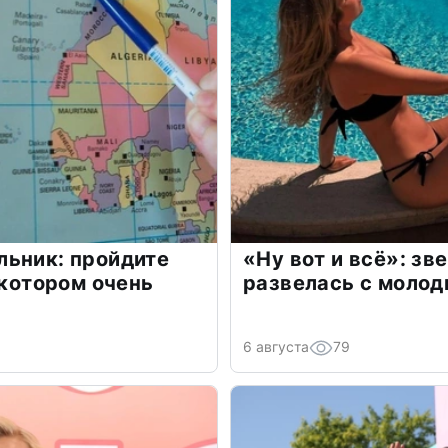
льник: пройдите
«Ну вот и всё»: з
 котором очень
развелась с моло
6 августа
79