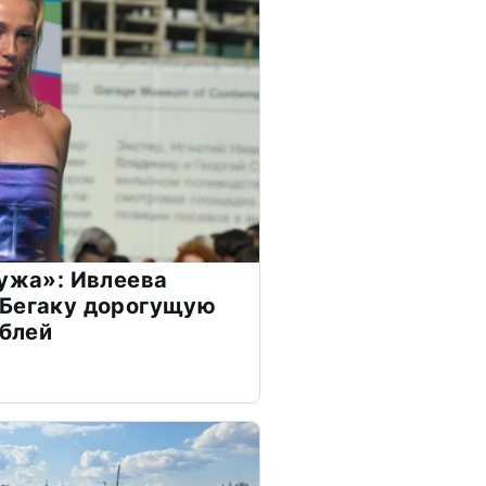
мужа»: Ивлеева
 Бегаку дорогущую
ублей