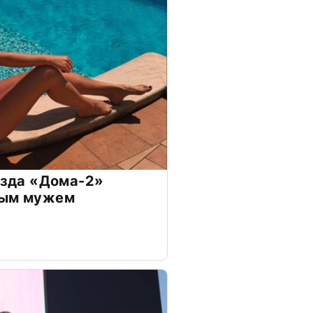
везда «Дома-2»
дым мужем