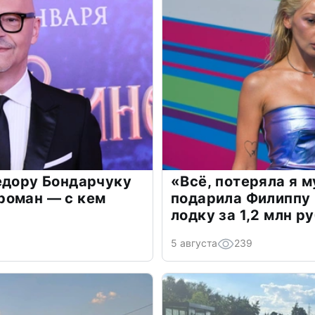
едору Бондарчуку
«Всё, потеряла я 
роман — с кем
подарила Филиппу
лодку за 1,2 млн р
5 августа
239