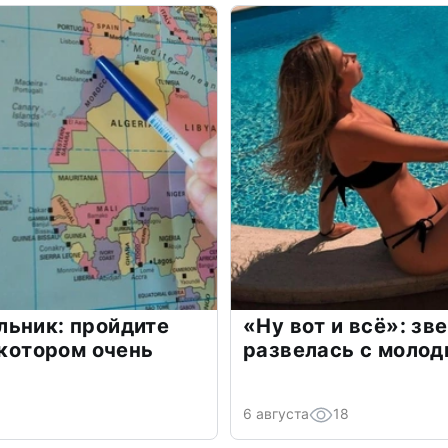
льник: пройдите
«Ну вот и всё»: з
 котором очень
развелась с моло
6 августа
18