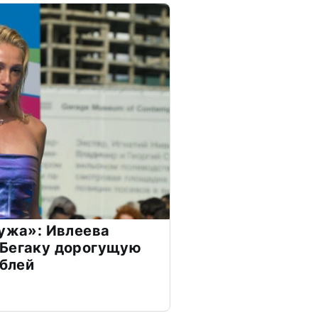
мужа»: Ивлеева
 Бегаку дорогущую
ублей