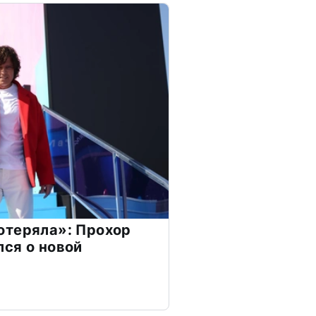
отеряла»: Прохор
ся о новой