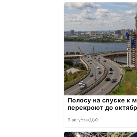
Полосу на спуске к 
перекроют до октяб
6 августа
0