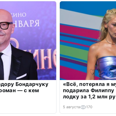
едору Бондарчуку
«Всё, потеряла я 
роман — с кем
подарила Филиппу
лодку за 1,2 млн р
5 августа
170