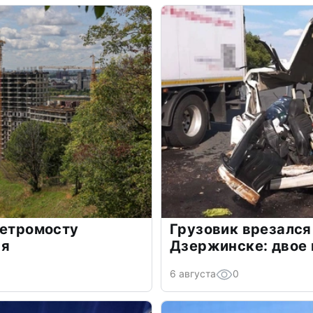
метромосту
Грузовик врезался
ря
Дзержинске: двое
6 августа
0