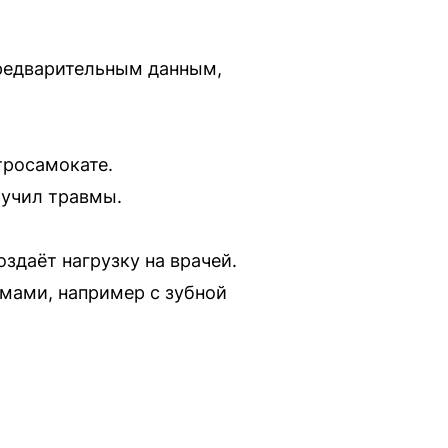
редварительным данным,
тросамокате.
лучил травмы.
здаёт нагрузку на врачей.
емами, например с зубной