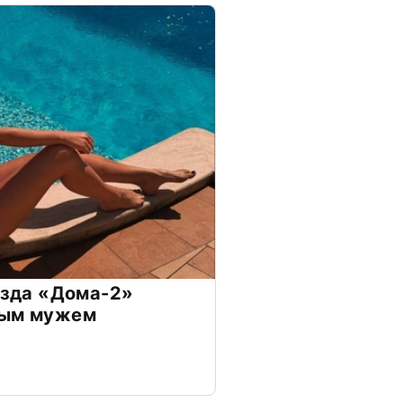
везда «Дома-2»
дым мужем