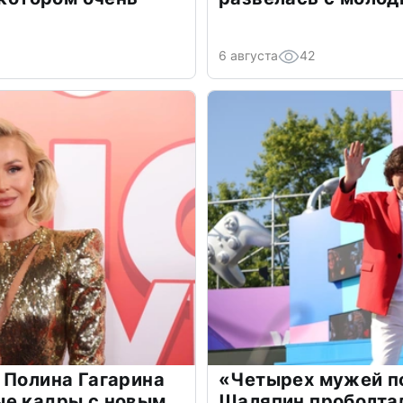
6 августа
42
 Полина Гагарина
«Четырех мужей п
ые кадры с новым
Шаляпин проболтал