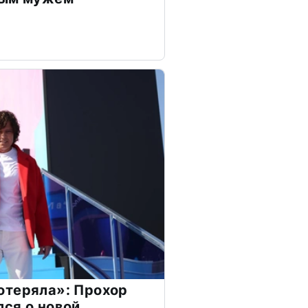
отеряла»: Прохор
ся о новой