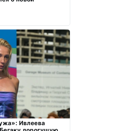
мужа»: Ивлеева
 Бегаку дорогущую