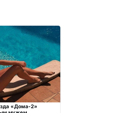
везда «Дома-2»
дым мужем