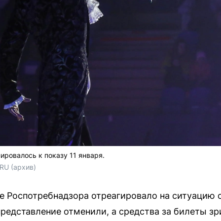
ровалось к показу 11 января.
RU (архив)
е Роспотребнадзора отреагировало на ситуацию 
редставление отменили, а средства за билеты зр