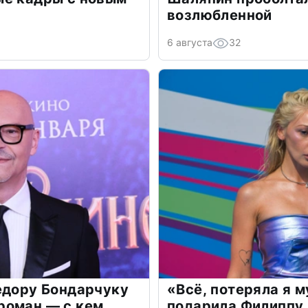
возлюбленной
6 августа
32
едору Бондарчуку
«Всё, потеряла я 
роман — с кем
подарила Филиппу