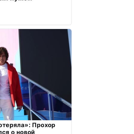
отеряла»: Прохор
ся о новой