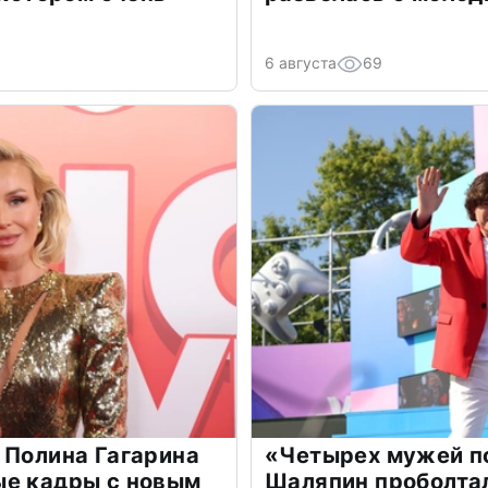
6 августа
69
 Полина Гагарина
«Четырех мужей п
ые кадры с новым
Шаляпин проболтал