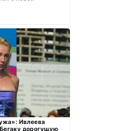
мужа»: Ивлеева
 Бегаку дорогущую