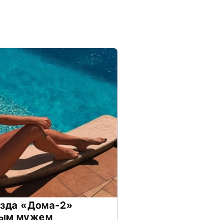
везда «Дома-2»
дым мужем