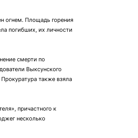
н огнем. Площадь горения
ла погибших, их личности
инение смерти по
едователи Выксунского
 Прокуратура также взяла
еля», причастного к
оджег несколько