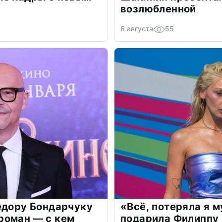
возлюбленной
6 августа
55
едору Бондарчуку
«Всё, потеряла я 
роман — с кем
подарила Филиппу