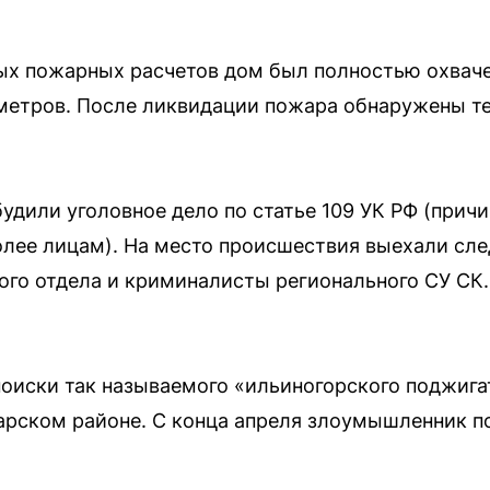
ых пожарных расчетов дом был полностью охваче
метров. После ликвидации пожара обнаружены те
удили уголовное дело по статье 109 УК РФ (прич
лее лицам). На место происшествия выехали сл
го отдела и криминалисты регионального СУ СК.
оиски так называемого «ильиногорского поджигат
арском районе. С конца апреля злоумышленник п