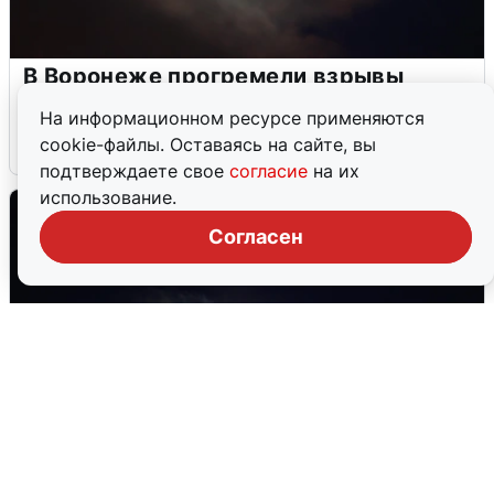
В Воронеже прогремели взрывы
после сигнала тревоги
На информационном ресурсе применяются
cookie-файлы. Оставаясь на сайте, вы
5 августа
0
подтверждаете свое
согласие
на их
использование.
Согласен