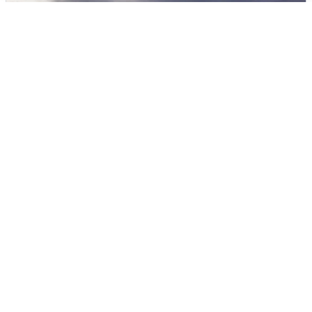
Над ХМАО впервые сбили
беспилотники
3 августа
0