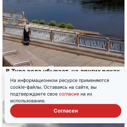
В Туре вода убывает, на других реках
области прибывает
На информационном ресурсе применяются
cookie-файлы. Оставаясь на сайте, вы
4 августа
0
подтверждаете свое
согласие
на их
использование.
Согласен