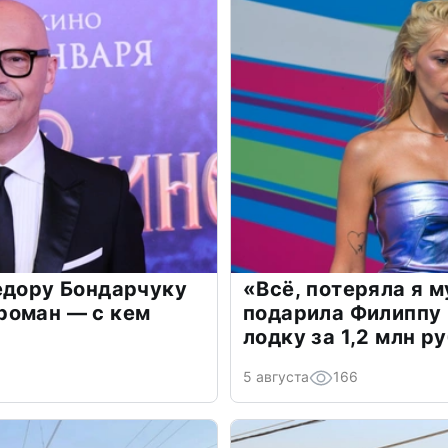
едору Бондарчуку
«Всё, потеряла я 
роман — с кем
подарила Филиппу
лодку за 1,2 млн р
5 августа
166