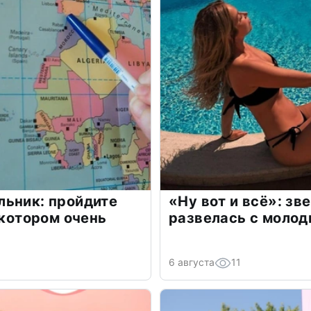
льник: пройдите
«Ну вот и всё»: з
 котором очень
развелась с моло
6 августа
11