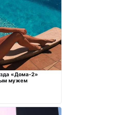
везда «Дома-2»
дым мужем