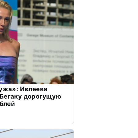
мужа»: Ивлеева
 Бегаку дорогущую
ублей