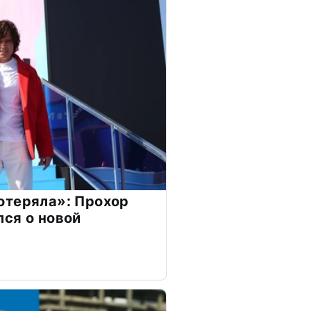
отеряла»: Прохор
ся о новой