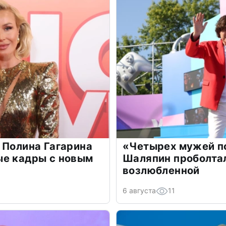
 Полина Гагарина
«Четырех мужей п
ые кадры с новым
Шаляпин проболтал
возлюбленной
6 августа
11