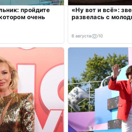
льник: пройдите
«Ну вот и всё»: з
 котором очень
развелась с моло
6 августа
10