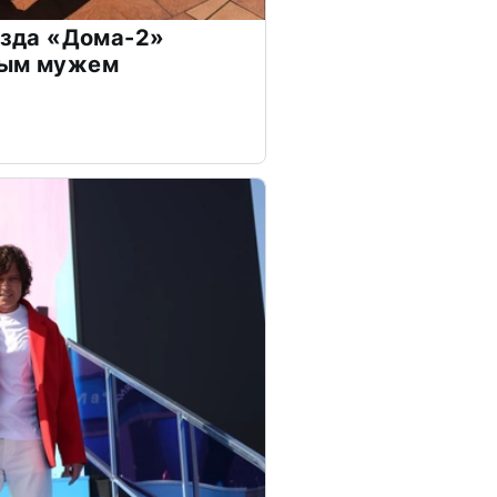
везда «Дома-2»
дым мужем