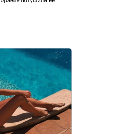
горание потушили ее